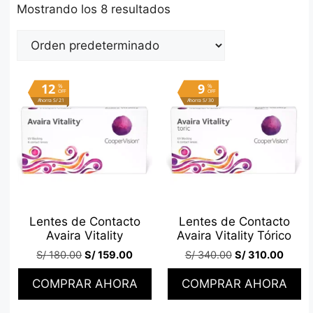
Mostrando los 8 resultados
12
9
%
%
OFF
OFF
Ahorra S/ 21
Ahorra S/ 30
Lentes de Contacto
Lentes de Contacto
Avaira Vitality
Avaira Vitality Tórico
S/
180.00
S/
159.00
S/
340.00
S/
310.00
COMPRAR AHORA
COMPRAR AHORA