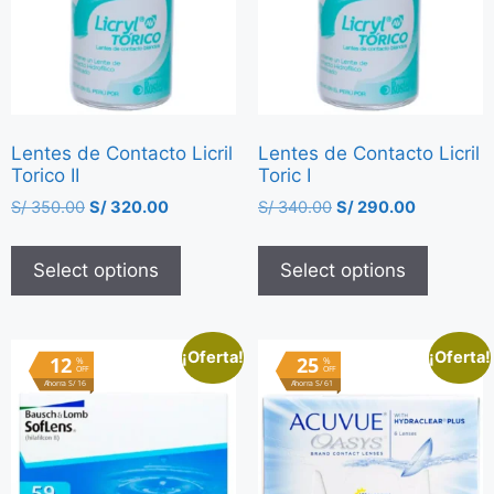
Lentes de Contacto Licril
Lentes de Contacto Licril
Torico II
Toric I
S/
350.00
S/
320.00
S/
340.00
S/
290.00
Select options
Select options
¡Oferta!
¡Oferta!
12
25
%
%
OFF
OFF
Ahorra S/ 16
Ahorra S/ 61