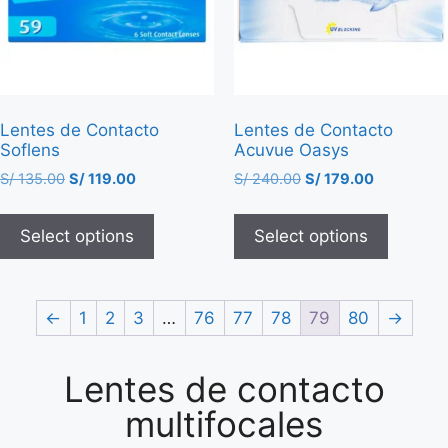
Lentes de Contacto
Lentes de Contacto
Soflens
Acuvue Oasys
S/
135.00
S/
119.00
S/
240.00
S/
179.00
Select options
Select options
←
1
2
3
…
76
77
78
79
80
→
Lentes de contacto
multifocales