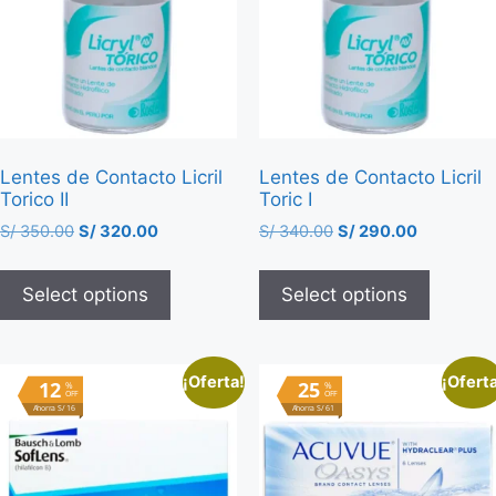
Lentes de Contacto Licril
Lentes de Contacto Licril
Torico II
Toric I
S/
350.00
S/
320.00
S/
340.00
S/
290.00
Select options
Select options
¡Oferta!
¡Ofert
12
25
%
%
OFF
OFF
Ahorra S/ 16
Ahorra S/ 61