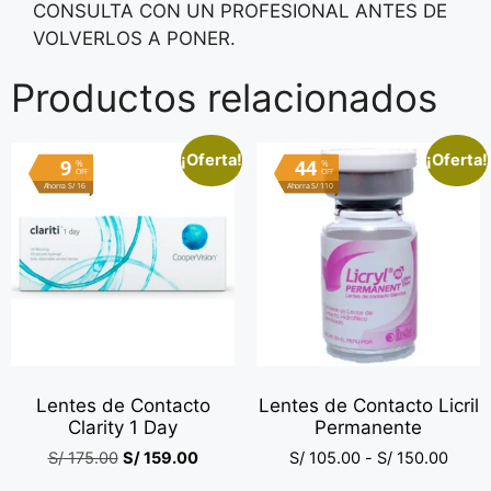
CONSULTA CON UN PROFESIONAL ANTES DE
VOLVERLOS A PONER.
Productos relacionados
¡Oferta!
¡Oferta!
9
44
%
%
OFF
OFF
Ahorra S/ 16
Ahorra S/ 110
Lentes de Contacto
Lentes de Contacto Licril
Clarity 1 Day
Permanente
S/
175.00
S/
159.00
S/
105.00
-
S/
150.00