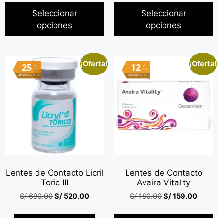
Seleccionar
Seleccionar
opciones
opciones
¡Oferta!
¡Oferta!
25
12
%
%
OFF
OFF
Ahorra S/ 170
Ahorra S/ 21
Lentes de Contacto Licril
Lentes de Contacto
Toric III
Avaira Vitality
S/
690.00
S/
520.00
S/
180.00
S/
159.00