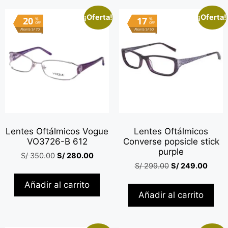
¡Oferta!
¡Oferta!
20
17
%
%
OFF
OFF
Ahorra S/ 70
Ahorra S/ 50
Lentes Oftálmicos Vogue
Lentes Oftálmicos
VO3726-B 612
Converse popsicle stick
purple
S/
350.00
S/
280.00
S/
299.00
S/
249.00
Añadir al carrito
Añadir al carrito