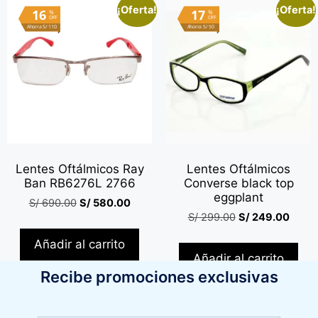
¡Oferta!
¡Oferta!
16
17
%
%
OFF
OFF
Ahorra S/ 110
Ahorra S/ 50
Lentes Oftálmicos Ray
Lentes Oftálmicos
Ban RB6276L 2766
Converse black top
eggplant
S/
690.00
S/
580.00
S/
299.00
S/
249.00
Añadir al carrito
Añadir al carrito
Recibe promociones exclusivas