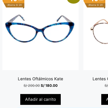
OFF
OFF
Ahorra S/ 20
Ahorra S/ 20
Lentes Oftálmicos Kate
Lentes O
S/
200.00
S/
180.00
S/
Añadir al carrito
A