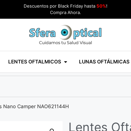
Descuentos por Black Friday hasta
50%
!
Compra Ahora.
LENTES OFTALMICOS
LUNAS OFTÁLMICAS
cos Nano Camper NAO621144H
Lentes Of