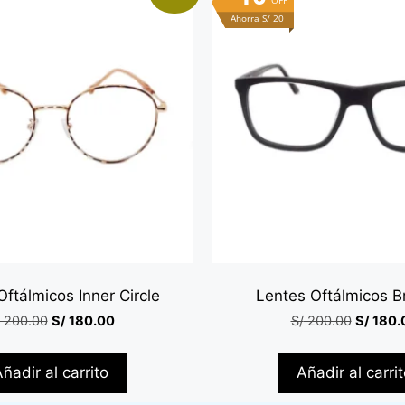
OFF
Ahorra S/ 20
ftálmicos Inner Circle
Lentes Oftálmicos 
200.00
S/
180.00
S/
200.00
S/
180.
ñadir al carrito
Añadir al carri