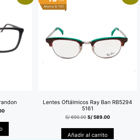
OFF
Ahorra S/ 101
Brandon
Lentes Oftálmicos Ray Ban RB5294
5161
00
S/
690.00
S/
589.00
to
Añadir al carrito