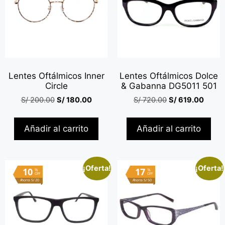
Lentes Oftálmicos Inner
Lentes Oftálmicos Dolce
Circle
& Gabanna DG5011 501
S/
200.00
S/
180.00
S/
720.00
S/
619.00
Añadir al carrito
Añadir al carrito
¡Oferta!
¡Oferta!
10
17
%
%
OFF
OFF
Ahorra S/ 20
Ahorra S/ 50