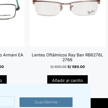
io Armani EA
Lentes Oftálmicos Ray Ban RB6276L
2766
00
S/
690.00
S/
580.00
to
Añadir al carrito
Suscribirme