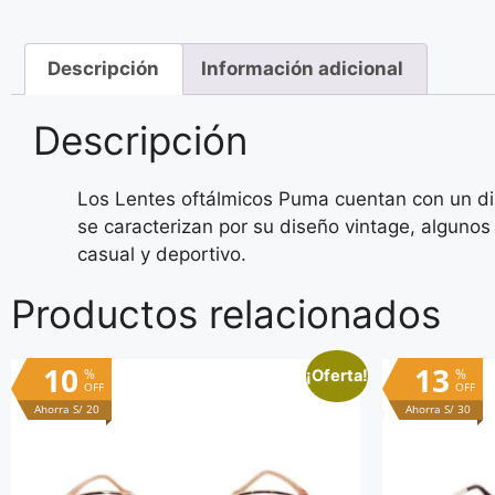
Descripción
Información adicional
Descripción
Los Lentes oftálmicos Puma cuentan con un dis
se caracterizan por su diseño vintage, a
lgunos
casual y deportivo.
Productos relacionados
10
13
%
%
¡Oferta!
OFF
OFF
Ahorra S/ 20
Ahorra S/ 30