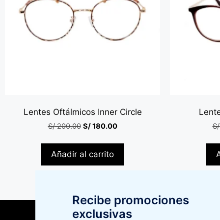
Lentes Oftálmicos Inner Circle
Lent
S/
200.00
S/
180.00
S/
Añadir al carrito
A
Recibe promociones
exclusivas