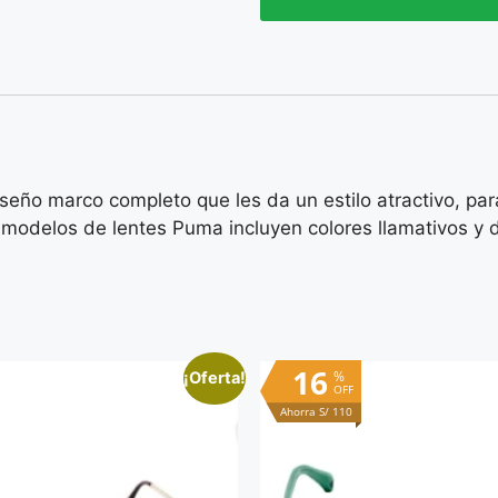
eño marco completo que les da un estilo atractivo, pa
 modelos de lentes Puma incluyen colores llamativos y d
16
%
¡Oferta!
OFF
Ahorra S/ 110