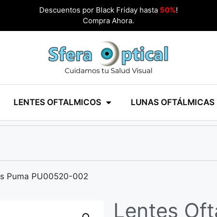
Descuentos por Black Friday hasta
50%
!
Compra Ahora.
LENTES OFTALMICOS
LUNAS OFTÁLMICAS
cos Puma PU00520-002
Lentes Of