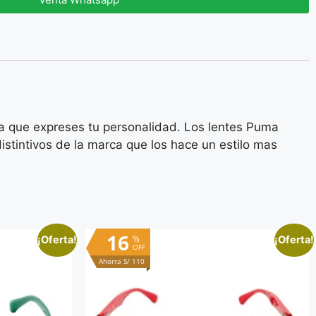
ra que expreses tu personalidad.
Los lentes Puma
istintivos de la marca que los hace un estilo mas
16
%
¡Oferta!
¡Oferta!
OFF
Ahorra S/ 110