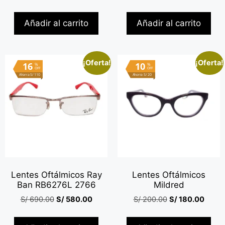
Añadir al carrito
Añadir al carrito
¡Oferta!
¡Oferta!
16
10
%
%
OFF
OFF
Ahorra S/ 110
Ahorra S/ 20
Lentes Oftálmicos Ray
Lentes Oftálmicos
Ban RB6276L 2766
Mildred
S/
690.00
S/
580.00
S/
200.00
S/
180.00