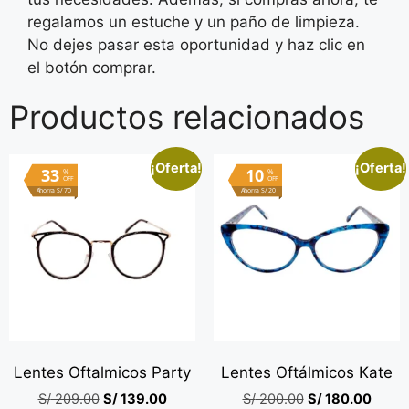
regalamos un estuche y un paño de limpieza.
No dejes pasar esta oportunidad y haz clic en
el botón comprar.
Productos relacionados
¡Oferta!
¡Oferta!
33
10
%
%
OFF
OFF
Ahorra S/ 70
Ahorra S/ 20
Lentes Oftalmicos Party
Lentes Oftálmicos Kate
S/
209.00
S/
139.00
S/
200.00
S/
180.00