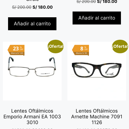
S/
200.00
S/
180.00
S/
200.00
S/
180.00
Añadir al carrito
Añadir al carrito
¡Oferta!
¡Oferta!
23
8
%
%
OFF
OFF
Ahorra S/ 120
Ahorra S/ 30
Lentes Oftálmicos
Lentes Oftálmicos
Emporio Armani EA 1003
Arnette Machine 7091
3010
1126