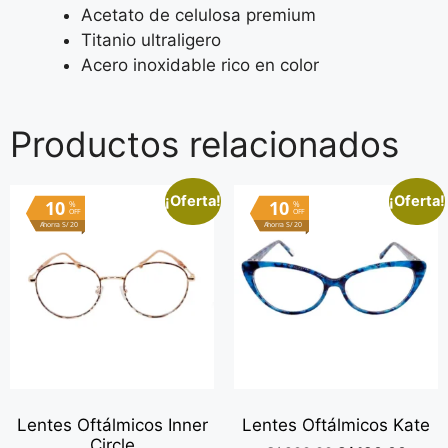
Acetato de celulosa premium
Titanio ultraligero
Acero inoxidable rico en color
Productos relacionados
¡Oferta!
¡Oferta!
10
10
%
%
OFF
OFF
Ahorra S/ 20
Ahorra S/ 20
Lentes Oftálmicos Inner
Lentes Oftálmicos Kate
Circle